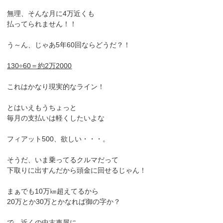
無理、そんな月に4万近くも
払ってられません！！
う～ん、じゃあ5年60回ならどうだ？！
130÷60＝約2万2000
これはかなり現実的なライン！
とはいえもうちょっと
毎月の支払いは軽くしたいよな
フィアット500、欲しい・・・。
そうだ、いま乗ってるクルマだって
下取りに出すんだから頭金に回せるじゃん！
まぁでも10万㎞超えてるから
20万とか30万とかなれば御の字か？
で、近くの中古車屋に