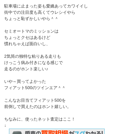
駐車場に止まった姿も愛嬌あってカワイイし
街中での注目度も高くてウレシイやら
ちょっと恥ずかしいやら＾＾
セミオートマのミッションは
ちょっとクセはあるけど
慣れちゃえば面白いし、
2気筒の独特な粘りある走りも
けっこう病み付きになる感じで
走るのがホント楽しい♪
いや～買ってよかった
フィアット500のツインエア＾＾
こんなお目当てフィアット500を
前倒しで買えたのはホント嬉しい。
ちなみに、使ったネット査定はここ！
↓