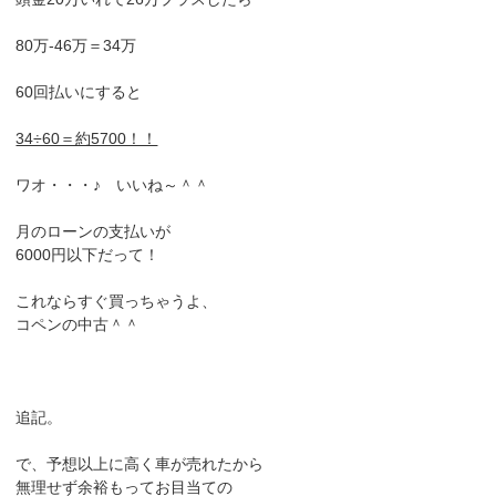
80万-46万＝34万
60回払いにすると
34÷60＝約5700！！
ワオ・・・♪ いいね～＾＾
月のローンの支払いが
6000円以下だって！
これならすぐ買っちゃうよ、
コペンの中古＾＾
追記。
で、予想以上に高く車が売れたから
無理せず余裕もってお目当ての