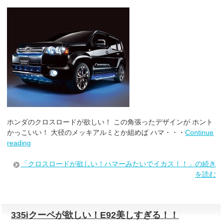
ホンダのクロスロードが欲しい！ この角張ったデザインが ホント
かっこいい！ 大径のメッキアルミとか組めば ハマ・・・
Continue
reading
「クロスロードが欲しい！ハマーみたいでイカス！！」の続き
を読む
335iクーペが欲しい！E92美しすぎる！！