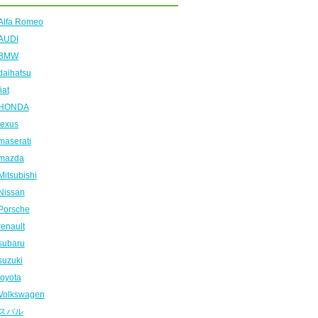
Alfa Romeo
AUDI
BMW
daihatsu
fiat
HONDA
lexus
maserati
mazda
Mitsubishi
Nissan
Porsche
renault
subaru
suzuki
toyota
Volkswagen
スバル