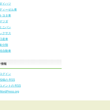
ダイハツ
ディーゼル車
トヨタ車
マツダ
ミニバン
レクサス
日産車
未分類
軽自動車
タ情報
ログイン
投稿の
RSS
コメントの
RSS
WordPress.org