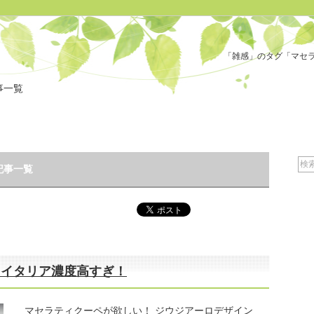
「雑感」のタグ「マセラ
事一覧
記事一覧
！イタリア濃度高すぎ！
マセラティクーペが欲しい！ ジウジアーロデザイン