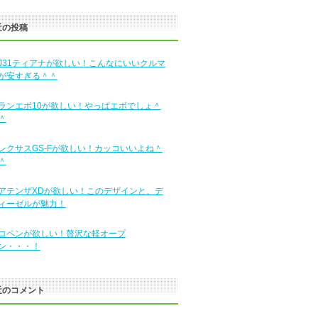
近の投稿
J31ティアナが欲しい！こんなにいいクルマ
が安すぎる＾＾
ランエボ10が欲しい！やっぱエボでしょ＾
＾
レクサスGS-Fが欲しい！カッコいいよね＾
＾
アテンザXDが欲しい！このデザインと、デ
ィーゼルが魅力！
コペンが欲しい！贅沢な軽オープ
ン・・・！
近のコメント